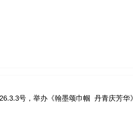
026.3.3号，举办《翰墨颂巾帼 丹青庆