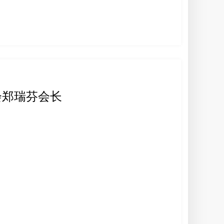
会郑瑞芬会长