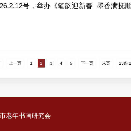
026.2.12号，举办《笔韵迎新春 墨香满
页
上一页
1
2
3
4
5
下一页
末页
23条 
市老年书画研究会